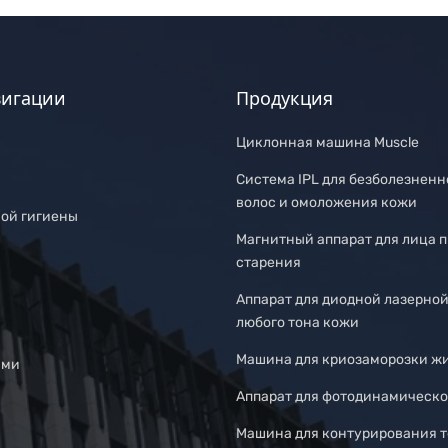
вигации
Продукция
Циклонная машина Muscle
Система IPL для безболезненн
волос и омоложения кожи
ной гигиены
Магнитный аппарат для лица 
старения
Аппарат для диодной лазерно
любого тона кожи
Машина для криозаморозки ж
ами
Аппарат для фотодинамическо
Машина для контурирования те