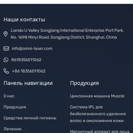
Наши контакты
Liando U Valley Songjiang International Enterprise Port Park,
No. 1698 Minyi Road, Songjiang District, Shanghai, China
info@omni-laser.com
8618356511062
+86 18356511062
Панель навигации
Продукция
О нас
Циклонная машина Muscle
Продукция
Система IPL для
безболезненного удаления
Средства личной гигиены
волос и омоложения кожи
Лечение
Магнитный аппарат для лица