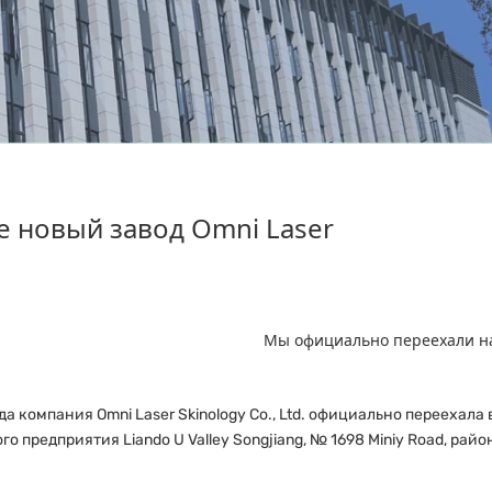
НОВОСТИ
е новый завод Omni Laser
Главная
Новости
Мы официально переехали н
да компания Omni Laser Skinology Co., Ltd. официально переехал
о предприятия Liando U Valley Songjiang, № 1698 Miniy Road, рай