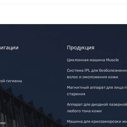
вигации
Продукция
Циклонная машина Muscle
Система IPL для безболезненн
волос и омоложения кожи
ной гигиены
Магнитный аппарат для лица 
старения
Аппарат для диодной лазерно
любого тона кожи
Машина для криозаморозки ж
ами