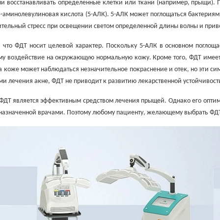
ли восстанавливать определенные клетки или ткани (например, прыщи).
-аминолевулиновая кислота (5-АЛК). 5-АЛК может поглощаться бактериям
тельный стресс при освещении светом определенной длины волны и прив
, что ФДТ носит целевой характер. Поскольку 5-АЛК в основном поглощ
му воздействие на окружающую нормальную кожу. Кроме того, ФДТ имеет
а коже может наблюдаться незначительное покраснение и отек, но эти сим
и лечения акне, ФДТ не приводит к развитию лекарственной устойчивости
 ФДТ является эффективным средством лечения прыщей. Однако его опти
назначенной врачами. Поэтому любому пациенту, желающему выбрать ФДТ 