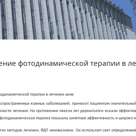
НОВОСТИ
ние фотодинамической терапии в ле
Главная
Новости
одинамической терапии в лечении акне
распространенных кожных заболеваний, приносит пациентам значительны
ожности лечения. На протяжении многих лет дерматологи искали эффек
фотодинамическая терапия показала заметную эффективность и широко и
угих методов лечения, ФДТ неинвазивна. Он использует свет определен