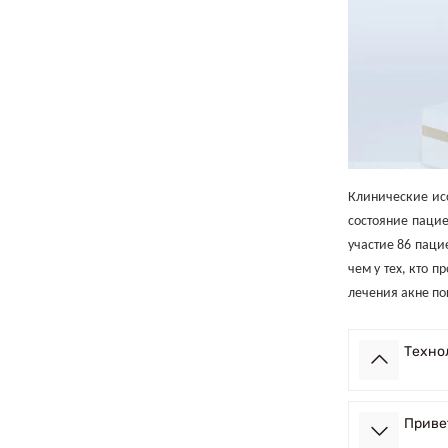
Клинические исс
состояние паци
участие 86 паци
чем у тех, кто 
лечения акне по
Технол
Приве