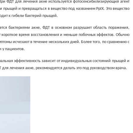
 При ФДТ для лечения акне используется фотосенсибилизирующий агент
и прыщей и превращаться в вещество под названием PpIX. Это вещество
одит к гибели бактерий прыщей.
ается бактериями акне, ФДТ в основном разрушает область поражения,
 короткое время восстановления и меньше побочных эффектов. Обычно
птомы исчезают в течение нескольких дней. Более того, по сравнению с
 у пациентов.
мальная эффективность зависит от индивидуальных состояний прыщей и
для лечения акне, рекомендуется делать это под руководством врача.