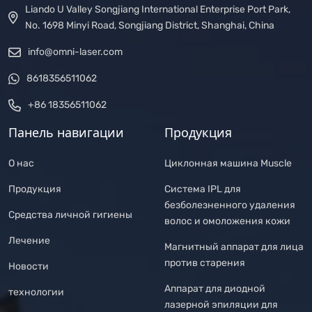
Liando U Valley Songjiang International Enterprise Port Park,
No. 1698 Minyi Road, Songjiang District, Shanghai, China
info@omni-laser.com
8618356511062
+86 18356511062
Панель навигации
Продукция
О нас
Циклонная машина Muscle
Продукция
Система IPL для
безболезненного удаления
Средства личной гигиены
волос и омоложения кожи
Лечение
Магнитный аппарат для лица
против старения
Новости
Аппарат для диодной
технологии
лазерной эпиляции для