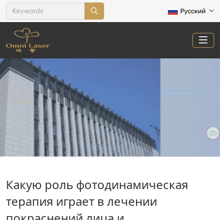
Русский
СОСУДИСТЫЕ ПОРАЖЕНИЯ
Какую роль фотодинамическая
Главная
Лечение
Сосудистые поражения
терапия играет в лечении
покраснений лица и